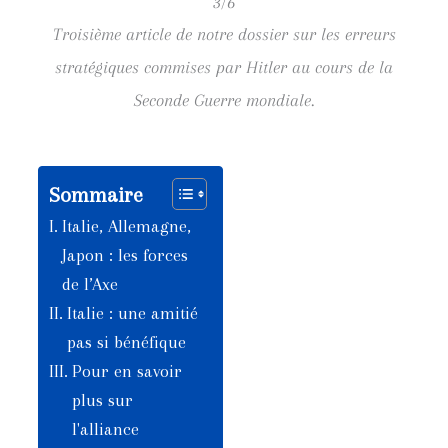
3/6
Troisième article de notre dossier sur les erreurs
stratégiques commises par Hitler au cours de la
Seconde Guerre mondiale.
Sommaire
Italie, Allemagne,
Japon : les forces
de l’Axe
Italie : une amitié
pas si bénéfique
Pour en savoir
plus sur
l'alliance