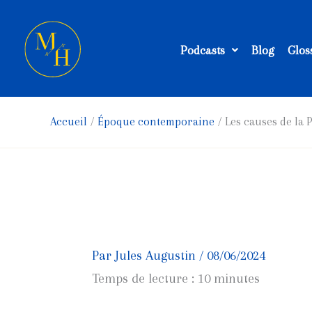
Aller
au
Podcasts
Blog
Glos
contenu
Accueil
Époque contemporaine
Les causes de la
Par
Jules Augustin
/
08/06/2024
Temps de lecture :
10
minutes