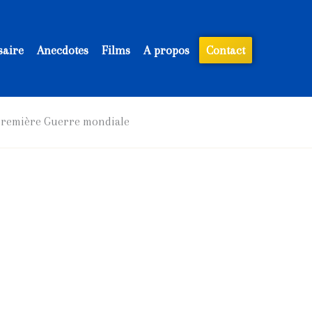
saire
Anecdotes
Films
A propos
Contact
 Première Guerre mondiale