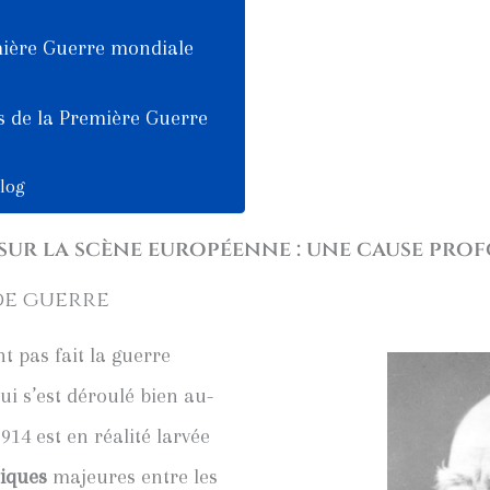
mière Guerre mondiale
es de la Première Guerre
blog
 sur la scène européenne : une cause pro
de guerre
t pas fait la guerre
i s’est déroulé bien au-
914 est en réalité larvée
tiques
majeures entre les