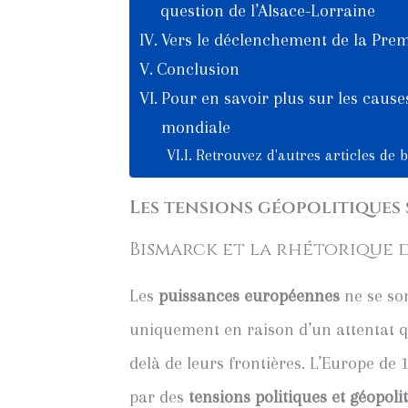
question de l’Alsace-Lorraine
Vers le déclenchement de la Pre
Conclusion
Pour en savoir plus sur les caus
mondiale
Retrouvez d'autres articles de 
Les tensions géopolitiques
Bismarck et la rhétorique 
Les
puissances européennes
ne se son
uniquement en raison d’un attentat qu
delà de leurs frontières. L’Europe de 1
par des
tensions politiques et géopoli