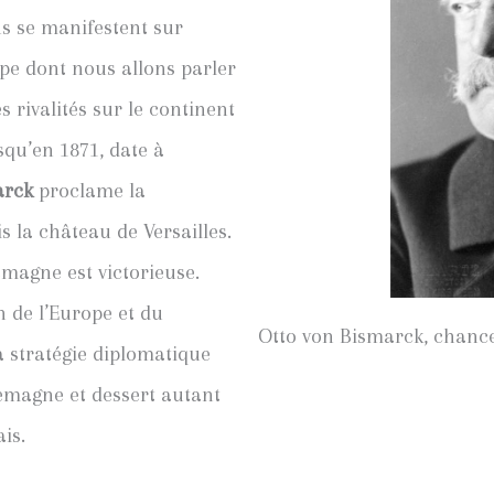
ns se manifestent sur
ope dont nous allons parler
 rivalités sur le continent
qu’en 1871, date à
arck
proclame la
s la château de Versailles.
emagne est victorieuse.
n de l’Europe et du
Otto von Bismarck, chance
a stratégie diplomatique
llemagne et dessert autant
is.