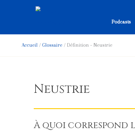
Aller
au
Podcasts
contenu
Accueil
Glossaire
Définition – Neustrie
Neustrie
À quoi correspond l