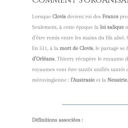
Comment s'organisai
Lorsque
Clovis
devient roi des
Francs
prob
Seulement, à cette époque la
loi salique
n
d’être remis entre les mains du fils aîné
En 511, à la
mort de Clovis
, le partage se 
d’Orléans
. Thierry récupère le royaume 
royaumes vont être tantôt unifiés tantôt 
mérovingienne :
l’Austrasie
et la
Neustrie
Définitions associées :