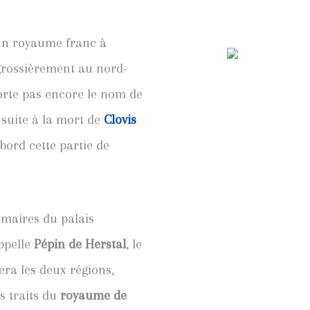
un royaume franc à
rossièrement au nord-
orte pas encore le nom de
 suite à la mort de
Clovis
abord cette partie de
s maires du palais
appelle
Pépin de Herstal
, le
era les deux régions,
s traits du
royaume de