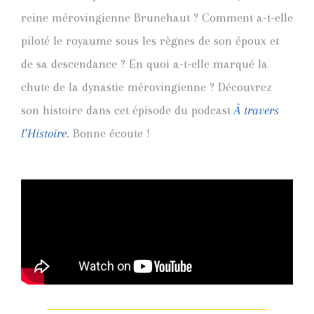
reine mérovingienne Brunehaut ? Comment a-t-elle
piloté le royaume sous les règnes de son époux et
de sa descendance ? En quoi a-t-elle marqué la
chute de la dynastie mérovingienne ? Découvrez
son histoire dans cet épisode du podcast
À travers
l’Histoire
. Bonne écoute !