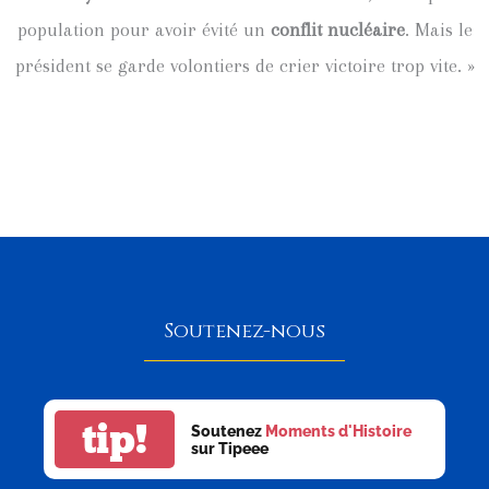
population pour avoir évité un
conflit nucléaire
. Mais le
président se garde volontiers de crier victoire trop vite. »
Soutenez-nous
tip!
Soutenez
Moments d'Histoire
sur Tipeee