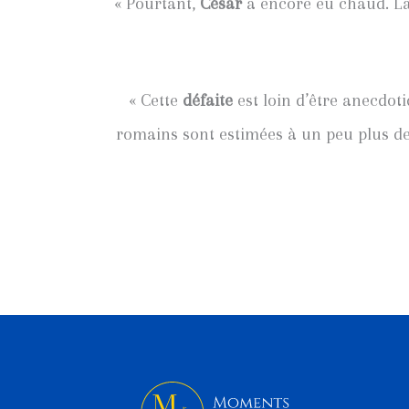
« Pourtant,
César
a encore eu chaud. La 
« Cette
défaite
est loin d’être anecdoti
romains sont estimées à un peu plus d