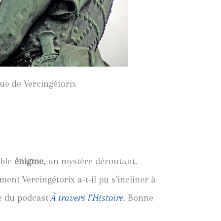
ue de Vercingétorix
able
énigme
, un mystère déroutant.
ment Vercingétorix a-t-il pu s’incliner à
de du podcast
À travers l’Histoire
. Bonne