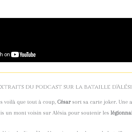
xtraits du podcast sur la bataille d'Alés
s voilà que tout à coup,
César
sort sa carte joker. Une 
is un mont voisin sur Alésia pour soutenir les
légionna