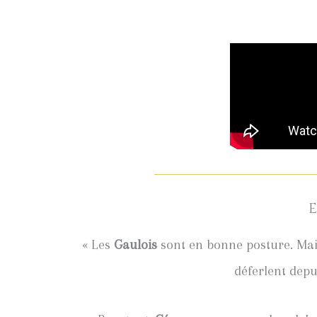
E
« Les
Gaulois
sont en bonne posture. Mai
déferlent depu