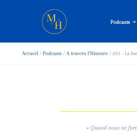
Aller
au
Podcasts
contenu
Accueil
Podcasts
A travers l’Histoire
#31 – La bat
« Quand nous ne forme