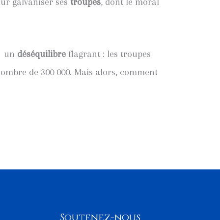
our galvaniser ses
troupes
, dont le moral
un
déséquilibre
flagrant : les troupes
nombre de 300 000. Mais alors, comment
Soutenez-nous