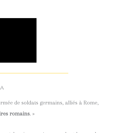
ia
armée de soldats germains, alliés à Rome,
ires
romains
. »