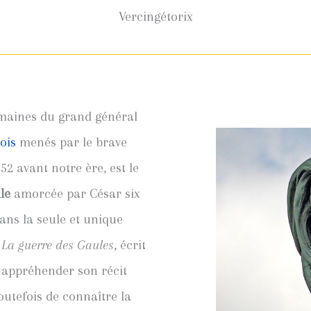
Vercingétorix
maines du grand général
ois
menés par le brave
n 52 avant notre ère, est le
le
amorcée par César six
ans la seule et unique
e
La guerre des Gaules
, écrit
t appréhender son récit
utefois de connaître la