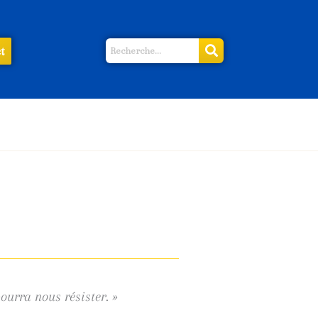
t
ourra nous résister. »