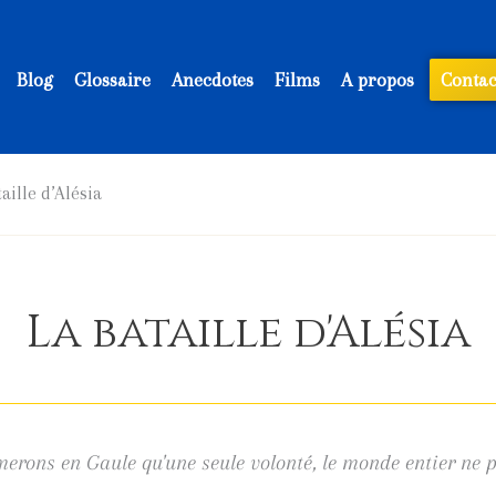
Blog
Glossaire
Anecdotes
Films
A propos
Contac
aille d’Alésia
La bataille d'Alésia
rons en Gaule qu'une seule volonté, le monde entier ne p