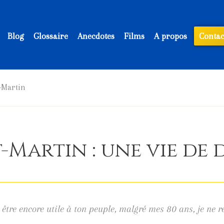
Blog
Glossaire
Anecdotes
Films
A propos
Contac
t-Martin
-Martin : une vie de
s être encore utile à ton peuple, malgré mes 80 ans, je ne re