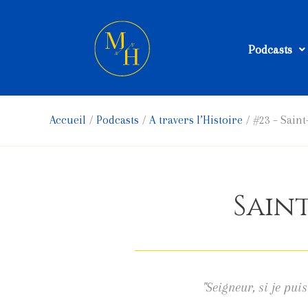
Aller
au
Podcasts
contenu
Accueil
Podcasts
A travers l’Histoire
#23 – Sain
Saint
"Seigneur, si je pui