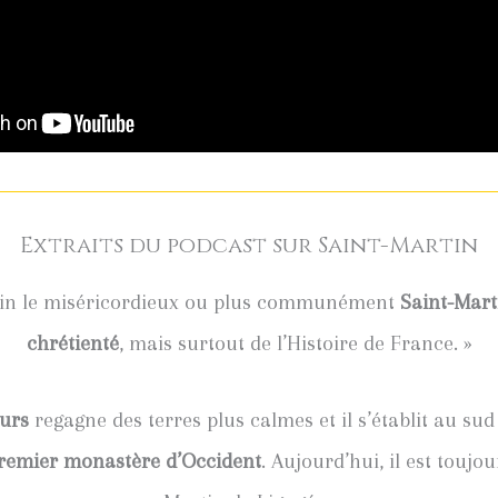
Extraits du podcast sur Saint-Martin
rtin le miséricordieux ou plus communément
Saint-Mart
chrétienté
, mais surtout de l’Histoire de France. »
urs
regagne des terres plus calmes et il s’établit au sud
remier monastère d’Occident
. Aujourd’hui, il est toujo