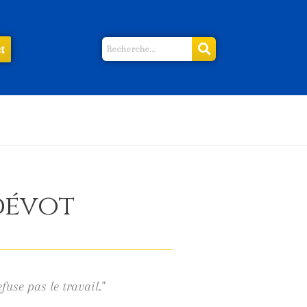
t
 dévot
fuse pas le travail."