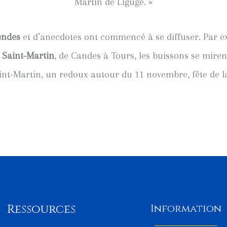
Martin de Ligugé. »
endes
et d’anecdotes ont commencé à se diffuser. Par e
e
Saint-Martin
, de Candes à Tours, les buissons se mirent 
aint-Martin, un redoux autour du 11 novembre, fête de l
Ressources
Information