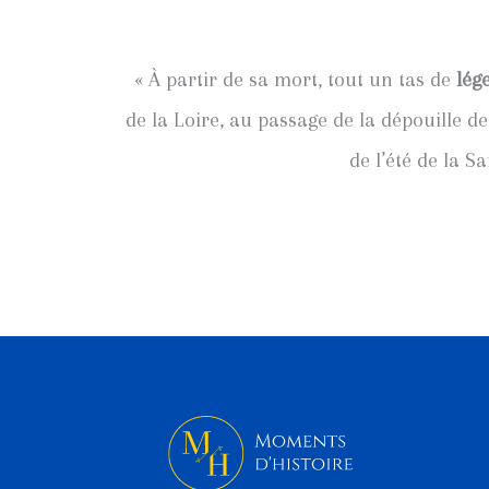
« À partir de sa mort, tout un tas de
lég
de la Loire, au passage de la dépouille d
de l’été de la S