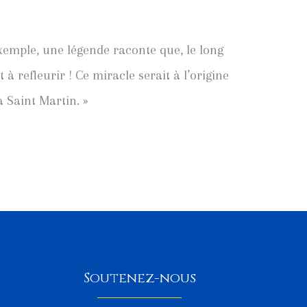
xemple, une légende raconte que, le long
à refleurir ! Ce miracle serait à l’origine
a Saint Martin. »
Soutenez-nous