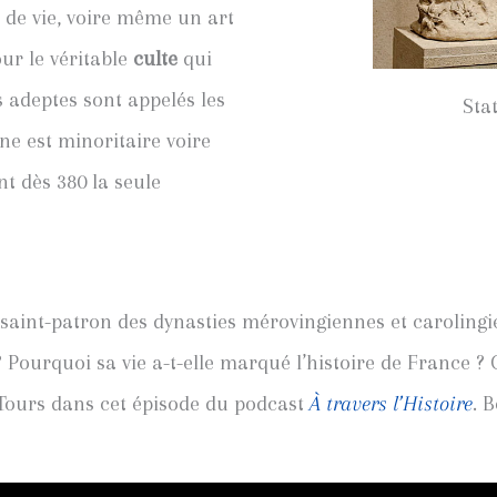
le de vie, voire même un art
our le véritable
culte
qui
s adeptes sont appelés les
Sta
nne est minoritaire voire
nt dès 380 la seule
e saint-patron des dynasties mérovingiennes et caroling
ourquoi sa vie a-t-elle marqué l’histoire de France ? Que
 Tours dans cet épisode du podcast
À travers l’Histoire
. 